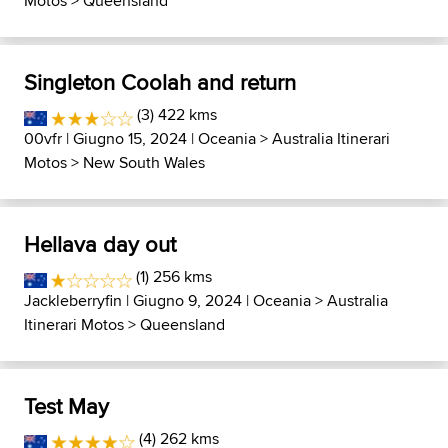
Motos
>
Queensland
Singleton Coolah and return
(3) 422 kms
00vfr
| Giugno 15, 2024 |
Oceania
>
Australia Itinerari
Motos
>
New South Wales
Hellava day out
(1) 256 kms
Jackleberryfin
| Giugno 9, 2024 |
Oceania
>
Australia
Itinerari Motos
>
Queensland
Test May
(4) 262 kms