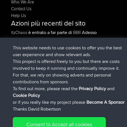
Who We Are
Contact Us
Help Us
Azioni più recenti del sito
è entrato a far parte di
Adesso
ItzChaos
BBR
è entrato a far parte di
9 hrs fa
denerocharles
BBR
è entrato a far parte di
9 hrs, 5 min fa
TheMagus
BBR
This website needs to use cookies to offer you the best
è entrato a far parte di
9 hrs, 10 min
popovazari
BBR
user experience and show relevant ads.
fa
This project is offered freely to you but there are costs
è entrato a far parte di
10 hrs, 38
DeadOutside
BBR
involved to keep it running and continually improve it.
min fa
For that, we rely on showing adverts and personal
è entrato a far parte di
10 hrs, 50 min
Rocinante
BBR
contributions from sponsors
fa
To find out more, please read the
Privacy Policy
and
Connect
Cookie Policy
or if you really like my project please
Become A Sponsor
Thanks David Robertson
Consent to Accept all cookies