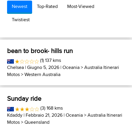
Newest
Top-Rated
Most-Viewed
Twistiest
bean to brook- hills run
(1) 137 kms
Chelsea
| Giugno 5, 2026 |
Oceania
>
Australia Itinerari
Motos
>
Western Australia
Sunday ride
(3) 168 kms
Kdaddy
| Febbraio 21, 2026 |
Oceania
>
Australia Itinerari
Motos
>
Queensland