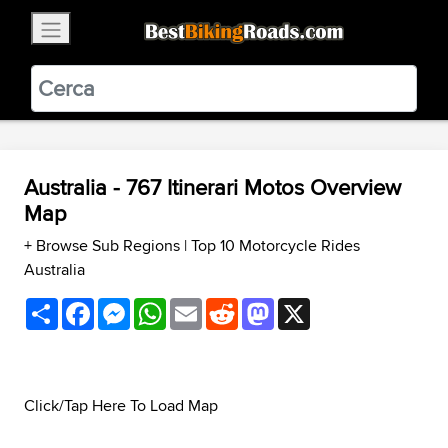
×
BestBikingRoads
Static Motion
3.99 - In Google Play
VIEW
Australia - 767 Itinerari Motos Overview
Map
+ Browse Sub Regions
|
Top 10 Motorcycle Rides
Australia
Share
Facebook
Messenger
WhatsApp
Email
Reddit
Mastodon
X
Click/Tap Here To Load Map