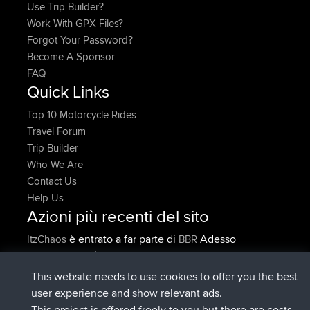
Use Trip Builder?
Work With GPX Files?
Forgot Your Password?
Become A Sponsor
FAQ
Quick Links
Top 10 Motorcycle Rides
Travel Forum
Trip Builder
Who We Are
Contact Us
Help Us
Azioni più recenti del sito
è entrato a far parte di
Adesso
ItzChaos
BBR
è entrato a far parte di
9 hrs fa
denerocharles
BBR
è entrato a far parte di
9 hrs, 5 min fa
TheMagus
BBR
This website needs to use cookies to offer you the best
è entrato a far parte di
9 hrs, 10 min
popovazari
BBR
user experience and show relevant ads.
fa
This project is offered freely to you but there are costs