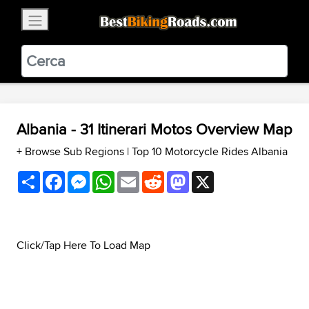
×
BestBikingRoads
Static Motion
3.99 - In Google Play
VIEW
Albania - 31 Itinerari Motos Overview Map
+ Browse Sub Regions
|
Top 10 Motorcycle Rides Albania
Share
Facebook
Messenger
WhatsApp
Email
Reddit
Mastodon
X
Click/Tap Here To Load Map