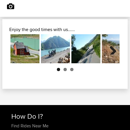
Enjoy the good times with us......
Next
How Do I?
Find Rides Near Me