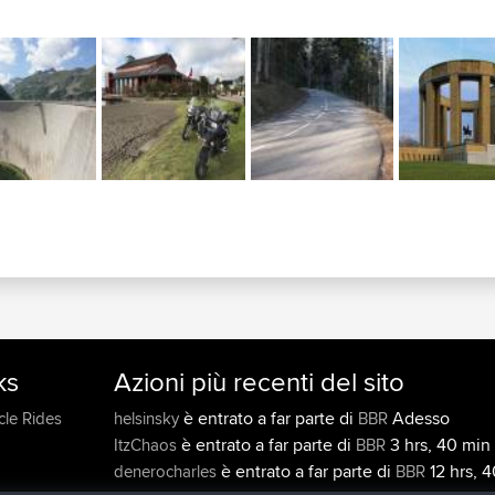
ks
Azioni più recenti del sito
è entrato a far parte di
Adesso
cle Rides
helsinsky
BBR
è entrato a far parte di
3 hrs, 40 min 
ItzChaos
BBR
è entrato a far parte di
12 hrs, 4
denerocharles
BBR