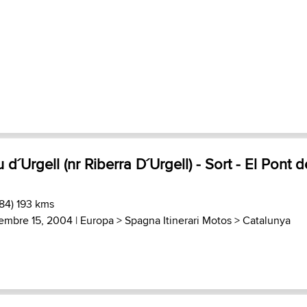
d´Urgell (nr Riberra D´Urgell) - Sort - El Pont d
84) 193 kms
embre 15, 2004 |
Europa
>
Spagna Itinerari Motos
>
Catalunya