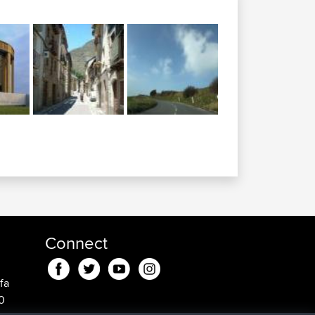
Connect
fa
0