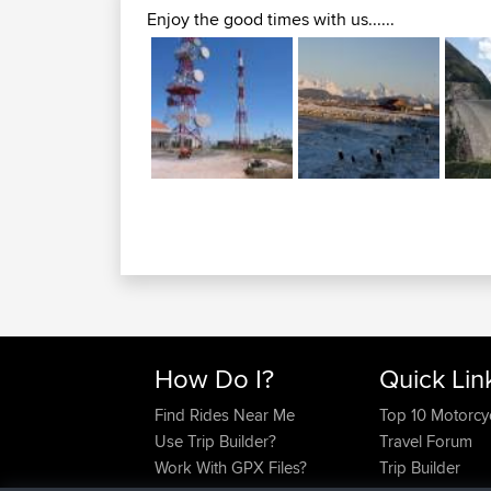
Enjoy the good times with us......
How Do I?
Quick Lin
Find Rides Near Me
Top 10 Motorcy
Use Trip Builder?
Travel Forum
Work With GPX Files?
Trip Builder