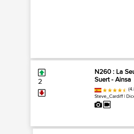
N260 : La Seu 
Suert - Ainsa
2
(4.
Steve_Cardiff
| Dic