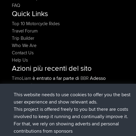
FAQ
Quick Links
Top 10 Motorcycle Rides
Travel Forum
Trip Builder
Who We Are
Contact Us
Help Us
Azioni più recenti del sito
è entrato a far parte di
Adesso
TimoLiam
BBR
è entrato a far parte di
6 hrs, 45 min fa
helsinsky
BBR
è entrato a far parte di
10 hrs, 25 min fa
ItzChaos
BBR
This website needs to use cookies to offer you the best
è entrato a far parte di
19 hrs, 25
denerocharles
BBR
user experience and show relevant ads.
min fa
This project is offered freely to you but there are costs
è entrato a far parte di
19 hrs, 30 min
TheMagus
BBR
involved to keep it running and continually improve it.
fa
For that, we rely on showing adverts and personal
è entrato a far parte di
19 hrs, 36 min
popovazari
BBR
contributions from sponsors