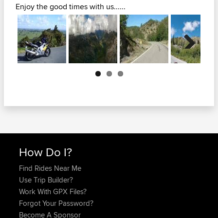
Enjoy the good times with us......
Next
How Do I?
Find Rides Near Me
Use Trip Builder?
Work With GPX Files?
Forgot Your Password?
Become A Sponsor