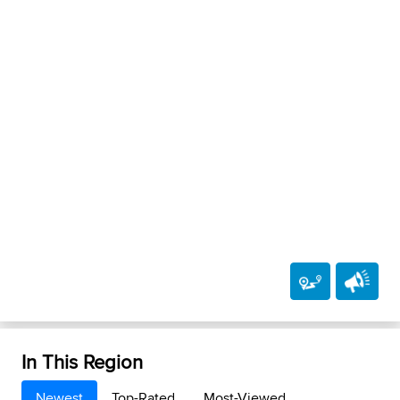
In This Region
Newest
Top-Rated
Most-Viewed