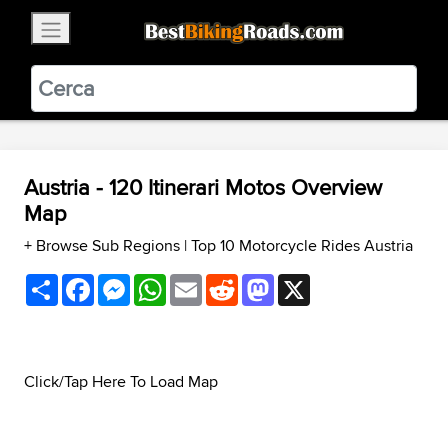
×
BestBikingRoads
Static Motion
3.99 - In Google Play
VIEW
Austria - 120 Itinerari Motos Overview
Map
+ Browse Sub Regions
|
Top 10 Motorcycle Rides Austria
Share
Facebook
Messenger
WhatsApp
Email
Reddit
Mastodon
X
Click/Tap Here To Load Map