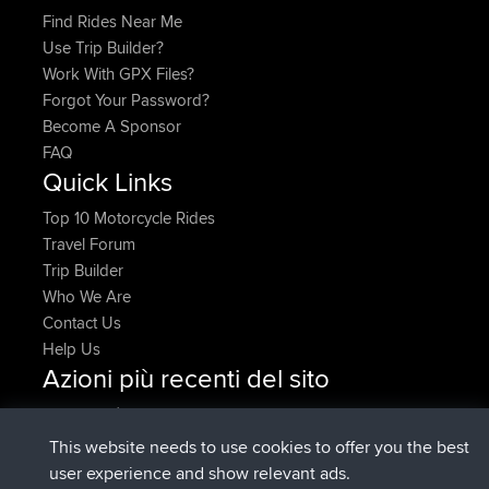
Find Rides Near Me
Use Trip Builder?
Work With GPX Files?
Forgot Your Password?
Become A Sponsor
FAQ
Quick Links
Top 10 Motorcycle Rides
Travel Forum
Trip Builder
Who We Are
Contact Us
Help Us
Azioni più recenti del sito
è entrato a far parte di
Adesso
JakMartin
BBR
è entrato a far parte di
1 hr, 54 min fa
TimoLiam
BBR
This website needs to use cookies to offer you the best
è entrato a far parte di
8 hrs, 39 min fa
helsinsky
BBR
user experience and show relevant ads.