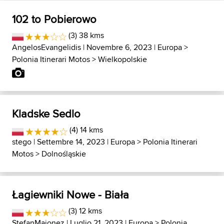
102 to Pobierowo
(3) 38 kms
AngelosEvangelidis
| Novembre 6, 2023 |
Europa
>
Polonia Itinerari Motos
>
Wielkopolskie
Kladske Sedlo
(4) 14 kms
stego
| Settembre 14, 2023 |
Europa
>
Polonia Itinerari
Motos
>
Dolnośląskie
Łagiewniki Nowe - Biała
(3) 12 kms
StefanMajonez
| Luglio 21, 2023 |
Europa
>
Polonia