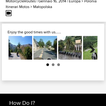
MotorcycleRoutes
| Gennaio 16, 2014 |
Europa
>
Polonia
Itinerari Motos
>
Małopolska
Enjoy the good times with us......
Next
How Do I?