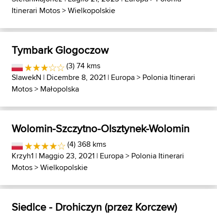
Itinerari Motos
>
Wielkopolskie
Tymbark Glogoczow
(3) 74 kms
SlawekN
| Dicembre 8, 2021 |
Europa
>
Polonia Itinerari
Motos
>
Małopolska
Wolomin-Szczytno-Olsztynek-Wolomin
(4) 368 kms
Krzyh1
| Maggio 23, 2021 |
Europa
>
Polonia Itinerari
Motos
>
Wielkopolskie
Siedlce - Drohiczyn (przez Korczew)