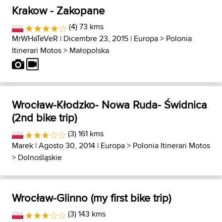
Krakow - Zakopane
(4) 73 kms
MrWHaTeVeR
| Dicembre 23, 2015 |
Europa
>
Polonia
Itinerari Motos
>
Małopolska
Wrocław-Kłodzko- Nowa Ruda- Świdnica
(2nd bike trip)
(3) 161 kms
Marek
| Agosto 30, 2014 |
Europa
>
Polonia Itinerari Motos
>
Dolnośląskie
Wrocław-Glinno (my first bike trip)
(3) 143 kms