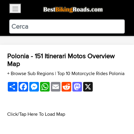
×
BestBikingRoads
Static Motion
3.99 - In Google Play
VIEW
Polonia - 151 Itinerari Motos Overview
Map
+ Browse Sub Regions
|
Top 10 Motorcycle Rides Polonia
Share
Facebook
Messenger
WhatsApp
Email
Reddit
Mastodon
X
Click/Tap Here To Load Map