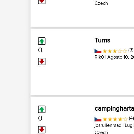
Czech
Turns
0
(3)
Rik0
| Agosto 10, 
campingharta 
0
(4
josrullenraad
| Lugl
Czech