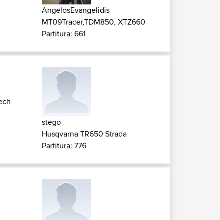
AngelosEvangelidis
MT09Tracer,TDM850, XTZ660
Partitura: 661
ech
stego
Husqvarna TR650 Strada
Partitura: 776
n