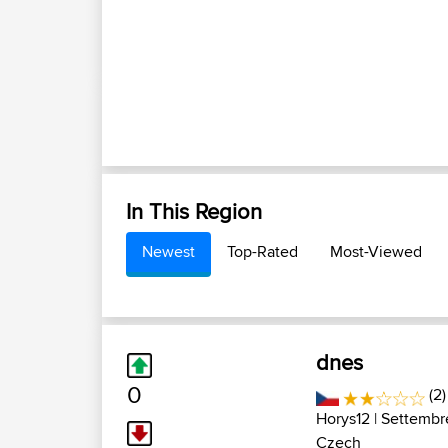
In This Region
Newest
Top-Rated
Most-Viewed
dnes
0
(2)
Horys12
| Settembr
Czech