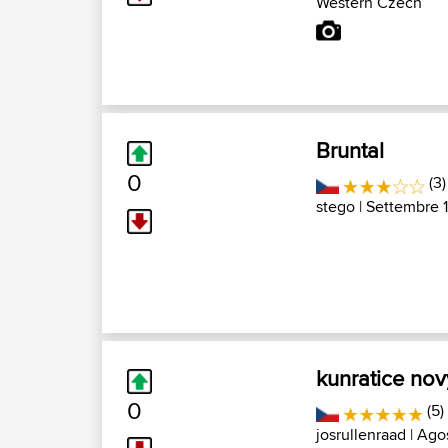
Western Czech
Bruntal
0
(3)
stego
| Settembre 
kunratice nov
0
(5)
josrullenraad
| Ago