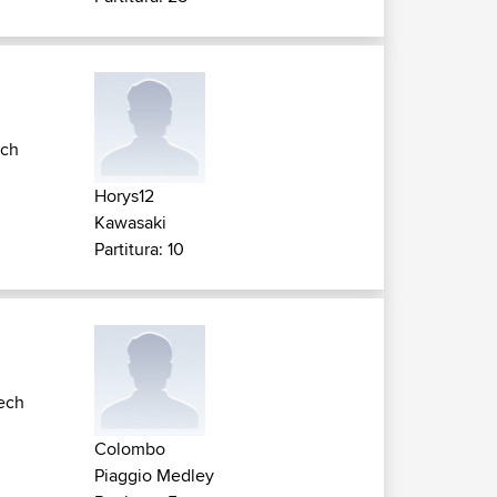
ech
Horys12
Kawasaki
Partitura: 10
ech
Colombo
Piaggio Medley