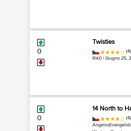
Twisties
0
(4
Rik0
| Giugno 25, 
14 North to H
0
(4
AngelosEvangelidi