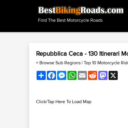
Find The Best Motorcycle Roads
Repubblica Ceca - 130 Itinerari
+ Browse Sub Regions
|
Top 10 Motorcycle Ri
Share
Facebook
Messenger
WhatsApp
Email
Reddit
Mastodon
X
Click/Tap Here To Load Map