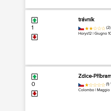
trávník
1
(2)
Horys12
| Giugno 10
Zdice-Příbra
0
(1)
Colombo
| Maggio 