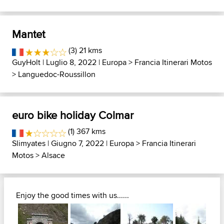
Mantet
(3) 21 kms
GuyHolt
| Luglio 8, 2022 |
Europa
>
Francia Itinerari Motos
>
Languedoc-Roussillon
euro bike holiday Colmar
(1) 367 kms
Slimyates
| Giugno 7, 2022 |
Europa
>
Francia Itinerari
Motos
>
Alsace
Enjoy the good times with us......