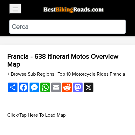
×
BestBikingRoads
Static Motion
3.99 - In Google Play
VIEW
Francia - 638 Itinerari Motos Overview
Map
+ Browse Sub Regions
|
Top 10 Motorcycle Rides Francia
Share
Facebook
Messenger
WhatsApp
Email
Reddit
Mastodon
X
Click/Tap Here To Load Map