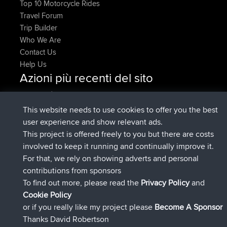
Top 10 Motorcycle Rides
Travel Forum
Trip Builder
Who We Are
Contact Us
Help Us
Azioni più recenti del sito
è entrato a far parte di
Adesso
pastyrhd
BBR
è entrato a far parte di
4 min fa
majorupset
BBR
This website needs to use cookies to offer you the best
added trip
11 hrs, 36 min fa
HippoFinger
Henley
user experience and show relevant ads.
è entrato a far parte di
11 hrs, 50 min
HippoFinger
BBR
This project is offered freely to you but there are costs
fa
involved to keep it running and continually improve it.
added trip
16 hrs, 19 min fa
MindtheEagle
Ireland
For that, we rely on showing adverts and personal
ha inserito un itinerario tramite
Erikkreuk
Mobile App
contributions from sponsors
17 hrs, 27 min fa
Rondje IJsselmaar
To find out more, please read the
Privacy Policy
and
Connect
Cookie Policy
or if you really like my project please
Become A Sponsor
Thanks David Robertson