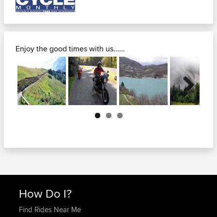
Enjoy the good times with us......
Next
How Do I?
Find Rides Near Me