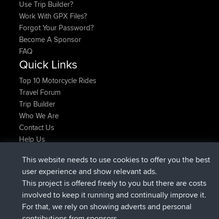
Use Trip Builder?
Work With GPX Files?
Forgot Your Password?
Become A Sponsor
FAQ
Quick Links
Top 10 Motorcycle Rides
Travel Forum
Trip Builder
Who We Are
Contact Us
Help Us
Azioni più recenti del sito
This website needs to use cookies to offer you the best
è entrato a far parte di
Adesso
TTonyF
BBR
user experience and show relevant ads.
Deleted Route 20 hrs, 41 min fa
joshawk
This project is offered freely to you but there are costs
è entrato a far parte di
Ieri
AndyMn
BBR
involved to keep it running and continually improve it.
è entrato a far parte di
Ieri
Atanas
BBR
For that, we rely on showing adverts and personal
è entrato a far parte di
Ieri
JimmyGER
BBR
contributions from sponsors