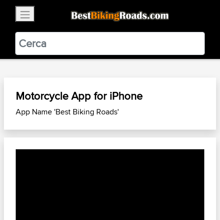
×
BestBikingRoads
Static Motion
3.99 - In Google Play
VIEW
Motorcycle App for iPhone
App Name 'Best Biking Roads'