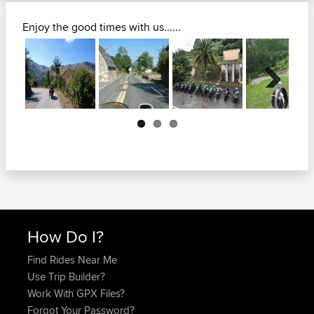
Enjoy the good times with us......
Next
How Do I?
Find Rides Near Me
Use Trip Builder?
Work With GPX Files?
Forgot Your Password?