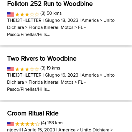
Folkton 252 Run to Woodbine
(3) 50 kms
THE13THLETTER
| Giugno 18, 2023 |
America
>
Unito
Dichiara
>
Florida Itinerari Motos
>
FL -
Pasco/Pinellas/Hills...
Two Rivers to Woodbine
(3) 19 kms
THE13THLETTER
| Giugno 16, 2023 |
America
>
Unito
Dichiara
>
Florida Itinerari Motos
>
FL -
Pasco/Pinellas/Hills...
Croom Ritual Ride
(4) 168 kms
njdevil
| Aprile 15, 2023 |
America
>
Unito Dichiara
>