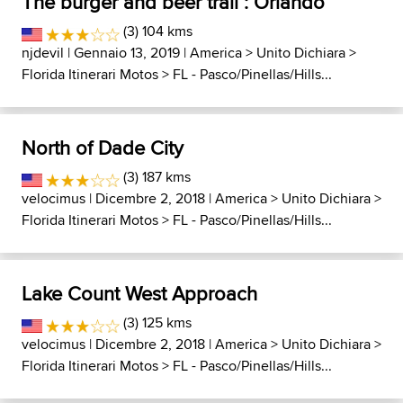
The burger and beer trail : Orlando
(3) 104 kms
njdevil
| Gennaio 13, 2019 |
America
>
Unito Dichiara
>
Florida Itinerari Motos
>
FL - Pasco/Pinellas/Hills...
North of Dade City
(3) 187 kms
velocimus
| Dicembre 2, 2018 |
America
>
Unito Dichiara
>
Florida Itinerari Motos
>
FL - Pasco/Pinellas/Hills...
Lake Count West Approach
(3) 125 kms
velocimus
| Dicembre 2, 2018 |
America
>
Unito Dichiara
>
Florida Itinerari Motos
>
FL - Pasco/Pinellas/Hills...