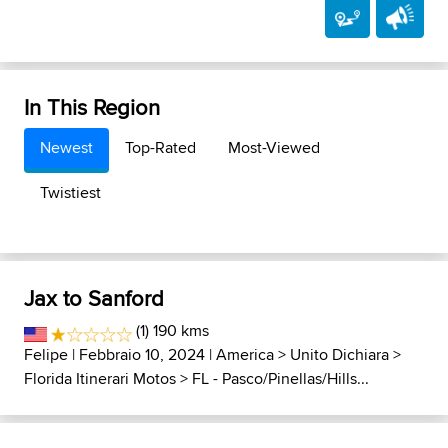
In This Region
Newest
Top-Rated
Most-Viewed
Twistiest
Jax to Sanford
(1) 190 kms
Felipe
| Febbraio 10, 2024 |
America
>
Unito Dichiara
>
Florida Itinerari Motos
>
FL - Pasco/Pinellas/Hills...