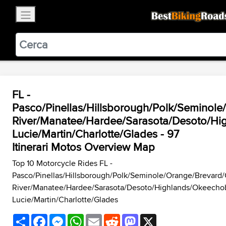
×
BestBikingRoads
Static Motion
3.99 - In Google Play
VIEW
FL -
Pasco/Pinellas/Hillsborough/Polk/Seminole
River/Manatee/Hardee/Sarasota/Desoto/Hi
Lucie/Martin/Charlotte/Glades - 97
Itinerari Motos Overview Map
Top 10 Motorcycle Rides FL -
Pasco/Pinellas/Hillsborough/Polk/Seminole/Orange/Brevard/
River/Manatee/Hardee/Sarasota/Desoto/Highlands/Okeecho
Lucie/Martin/Charlotte/Glades
Share
Facebook
Messenger
WhatsApp
Email
Reddit
Mastodon
X