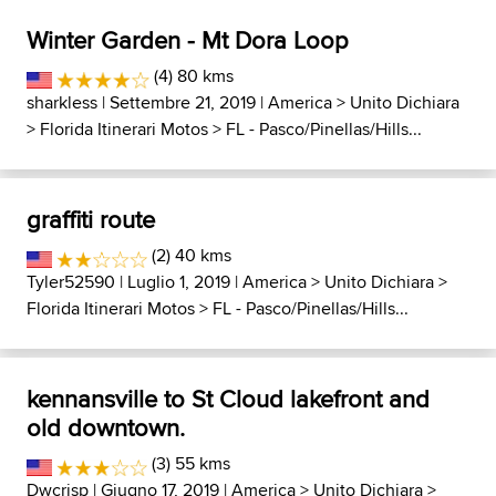
Winter Garden - Mt Dora Loop
(4) 80 kms
sharkless
| Settembre 21, 2019 |
America
>
Unito Dichiara
>
Florida Itinerari Motos
>
FL - Pasco/Pinellas/Hills...
graffiti route
(2) 40 kms
Tyler52590
| Luglio 1, 2019 |
America
>
Unito Dichiara
>
Florida Itinerari Motos
>
FL - Pasco/Pinellas/Hills...
kennansville to St Cloud lakefront and
old downtown.
(3) 55 kms
Dwcrisp
| Giugno 17, 2019 |
America
>
Unito Dichiara
>