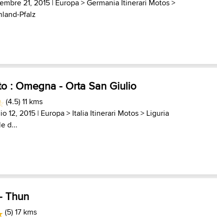
tembre 21, 2015 |
Europa
>
Germania Itinerari Motos
>
nland-Pfalz
to : Omegna - Orta San Giulio
(4.5) 11 kms
io 12, 2015 |
Europa
>
Italia Itinerari Motos
>
Liguria
e d...
 - Thun
(5) 17 kms