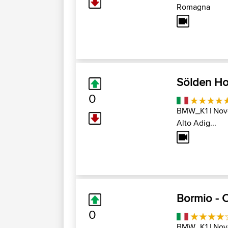
Romagna
Sölden Ho
0
BMW_K1
| Nov
Alto Adig...
Bormio - 
0
BMW_K1
| Nov