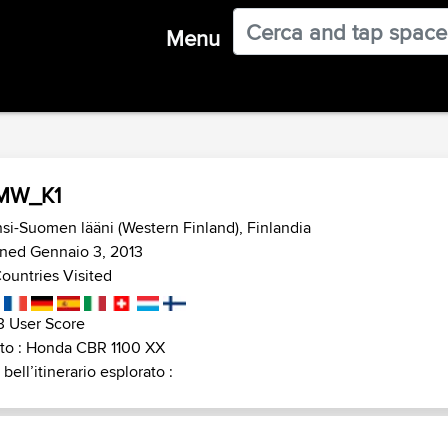
Menu
MW_K1
si-Suomen lääni (Western Finland), Finlandia
ned Gennaio 3, 2013
ountries Visited
3 User Score
to : Honda CBR 1100 XX
 bell’itinerario esplorato :