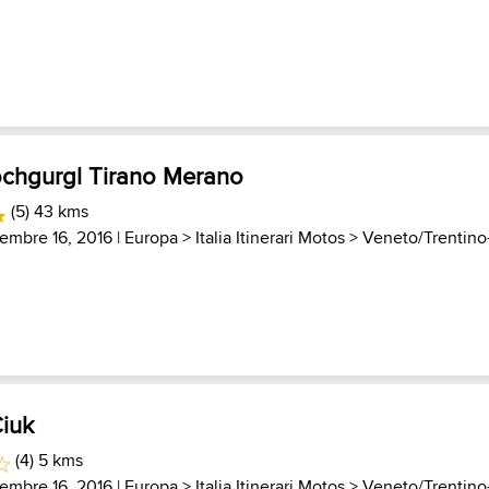
chgurgl Tirano Merano
(5) 43 kms
embre 16, 2016 |
Europa
>
Italia Itinerari Motos
>
Veneto/Trentino
Ciuk
(4) 5 kms
embre 16, 2016 |
Europa
>
Italia Itinerari Motos
>
Veneto/Trentino