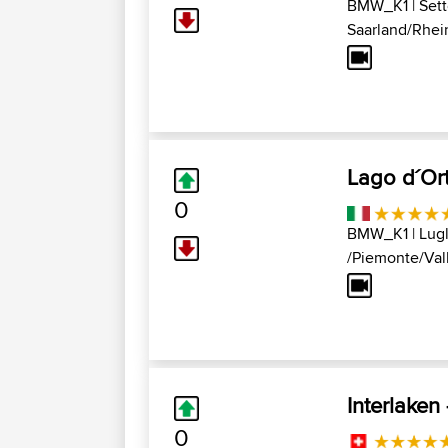
BMW_K1
| Set
Saarland/Rhei
Lago d´Or
0
BMW_K1
| Lugl
/Piemonte/Vall
Interlaken
0