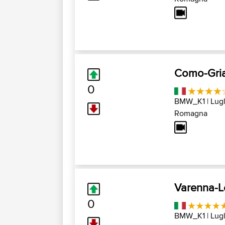
Como-Gri
0
BMW_K1
| Lug
Romagna
Varenna-L
0
BMW_K1
| Lug