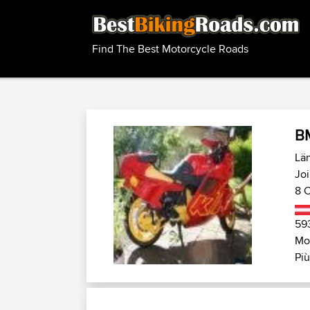
Find The Best Motorcycle Roads
B
Län
Joi
8 C
59
Mo
Più