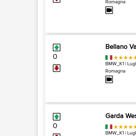
Romagna
Bellano V
0
BMW_K1
| Lugl
Romagna
Garda Wes
0
BMW_K1
| Lugl