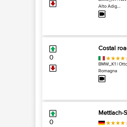
Alto Adig...
Costal roa
0
BMW_K1
| Ott
Romagna
Mettlach-
0