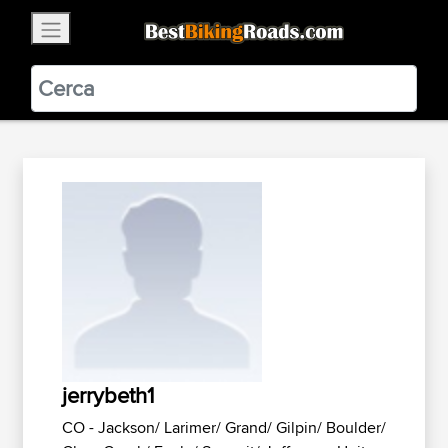
×
BestBikingRoads
Static Motion
3.99 - In Google Play
VIEW
jerrybeth1
CO - Jackson/ Larimer/ Grand/ Gilpin/ Boulder/