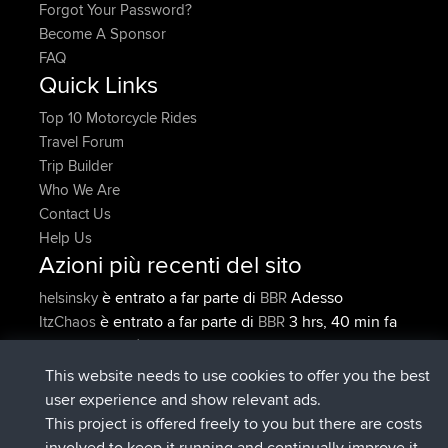
Forgot Your Password?
Become A Sponsor
FAQ
Quick Links
Top 10 Motorcycle Rides
Travel Forum
Trip Builder
Who We Are
Contact Us
Help Us
Azioni più recenti del sito
è entrato a far parte di
Adesso
helsinsky
BBR
è entrato a far parte di
3 hrs, 40 min fa
ItzChaos
BBR
è entrato a far parte di
12 hrs, 40
denerocharles
BBR
min fa
This website needs to use cookies to offer you the best
è entrato a far parte di
12 hrs, 45 min
TheMagus
BBR
user experience and show relevant ads.
fa
This project is offered freely to you but there are costs
è entrato a far parte di
12 hrs, 50 min
popovazari
BBR
involved to keep it running and continually improve it.