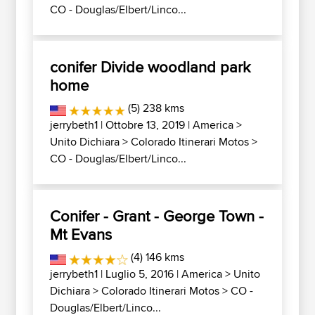
CO - Douglas/Elbert/Linco...
conifer Divide woodland park
home
(5) 238 kms
jerrybeth1
| Ottobre 13, 2019 |
America
>
Unito Dichiara
>
Colorado Itinerari Motos
>
CO - Douglas/Elbert/Linco...
Conifer - Grant - George Town -
Mt Evans
(4) 146 kms
jerrybeth1
| Luglio 5, 2016 |
America
>
Unito
Dichiara
>
Colorado Itinerari Motos
>
CO -
Douglas/Elbert/Linco...