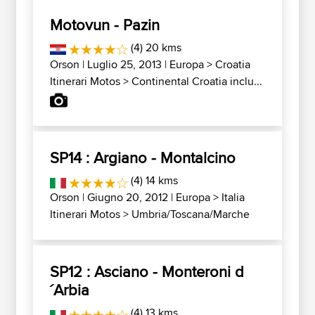
Motovun - Pazin
(4) 20 kms
Orson
| Luglio 25, 2013 |
Europa
>
Croatia
Itinerari Motos
>
Continental Croatia inclu...
SP14 : Argiano - Montalcino
(4) 14 kms
Orson
| Giugno 20, 2012 |
Europa
>
Italia
Itinerari Motos
>
Umbria/Toscana/Marche
SP12 : Asciano - Monteroni d
´Arbia
(4) 13 kms