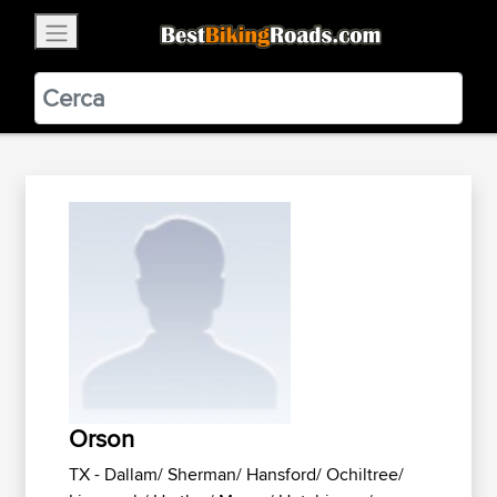
×
BestBikingRoads
Static Motion
3.99 - In Google Play
VIEW
Orson
TX - Dallam/ Sherman/ Hansford/ Ochiltree/