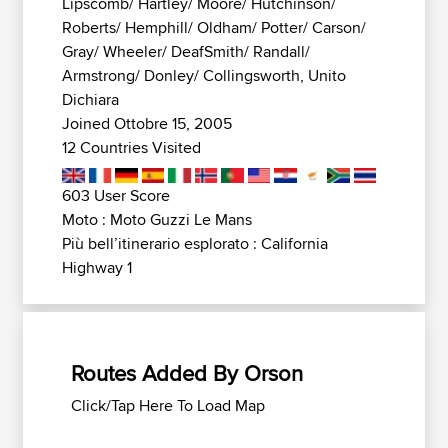
Lipscomb/ Hartley/ Moore/ Hutchinson/
Roberts/ Hemphill/ Oldham/ Potter/ Carson/
Gray/ Wheeler/ DeafSmith/ Randall/
Armstrong/ Donley/ Collingsworth, Unito
Dichiara
Joined Ottobre 15, 2005
12 Countries Visited
603 User Score
Moto : Moto Guzzi Le Mans
Più bell’itinerario esplorato : California
Highway 1
Routes Added By Orson
Click/Tap Here To Load Map