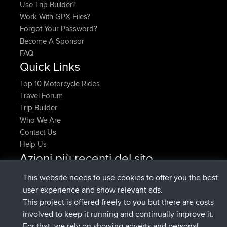
Use Trip Builder?
Work With GPX Files?
Forgot Your Password?
Become A Sponsor
FAQ
Quick Links
Top 10 Motorcycle Rides
Travel Forum
Trip Builder
Who We Are
Contact Us
Help Us
Azioni più recenti del sito
added trip
Adesso
tmc119
USA 2027
This website needs to use cookies to offer you the best
added trip
10 hrs, 1 min fa
Domwom
Holt to Home
user experience and show relevant ads.
added trip
10 hrs, 7 min fa
Domwom
Home to Holt
This project is offered freely to you but there are costs
è entrato a far parte di
12 hrs, 45 min fa
Issacs
BBR
involved to keep it running and continually improve it.
è entrato a far parte di
19 hrs, 7 min fa
pastyrhd
BBR
For that, we rely on showing adverts and personal