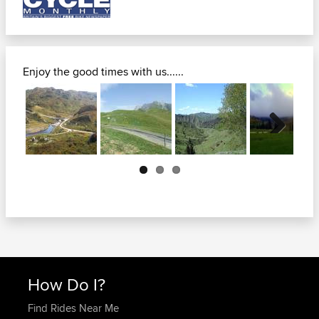
Enjoy the good times with us......
Next
How Do I?
Find Rides Near Me