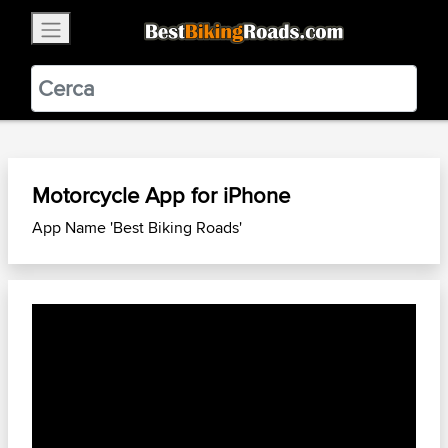
×
BestBikingRoads
Static Motion
3.99 - In Google Play
VIEW
Motorcycle App for iPhone
App Name 'Best Biking Roads'