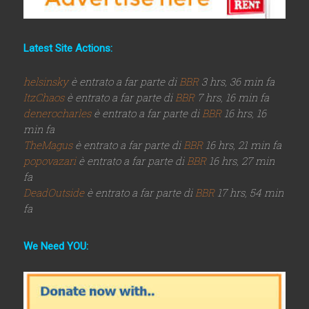
Latest Site Actions:
helsinsky
è entrato a far parte di
BBR
3 hrs, 36 min fa
ItzChaos
è entrato a far parte di
BBR
7 hrs, 16 min fa
denerocharles
è entrato a far parte di
BBR
16 hrs, 16
min fa
TheMagus
è entrato a far parte di
BBR
16 hrs, 21 min fa
popovazari
è entrato a far parte di
BBR
16 hrs, 27 min
fa
DeadOutside
è entrato a far parte di
BBR
17 hrs, 54 min
fa
We Need YOU: